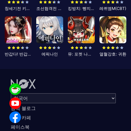
창세기전 키우기
조선협객전 클래식
킹방치: 빵지의 제왕
레퀴엠M(CBT)
반갑다! 반갑삼국지
에픽나인
뮤: 포켓 나이츠
열혈강호: 귀환
공식 블로그
공식 카페
페이스북