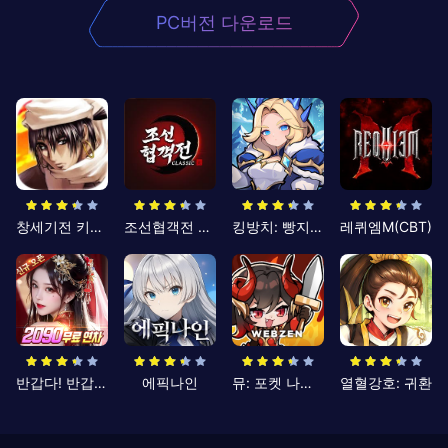
PC버전 다운로드
창세기전 키우기
조선협객전 클래식
킹방치: 빵지의 제왕
레퀴엠M(CBT)
반갑다! 반갑삼국지
에픽나인
뮤: 포켓 나이츠
열혈강호: 귀환