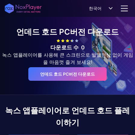
한국어
언데드 호드
PC버전 다운로드
다운로드 수
0
녹스 앱플레이어를 사용해 큰 스크린으로 발열현상 없이 게임
을 마음껏 즐겨 보세요!
언데드 호드 PC버전 다운로드
녹스 앱플레이어로
언데드 호드
플레
이하기