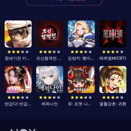
창세기전 키우기
조선협객전 클래식
킹방치: 빵지의 제왕
레퀴엠M(CBT)
반갑다! 반갑삼국지
에픽나인
뮤: 포켓 나이츠
열혈강호: 귀환