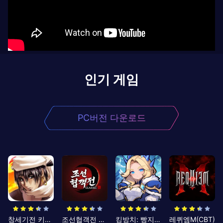
인기 게임
PC버전 다운로드
창세기전 키우기
조선협객전 클래식
킹방치: 빵지의 제왕
레퀴엠M(CBT)