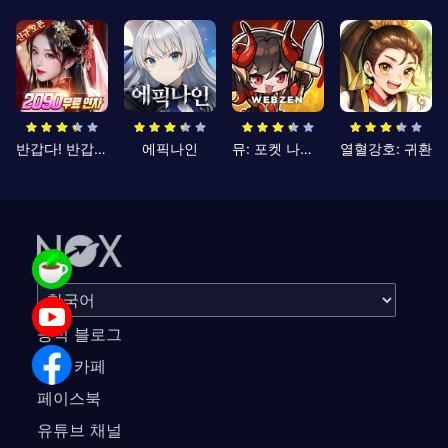
반갑다! 반갑삼국지
에픽나인
뮤: 포켓 나이츠
열혈강호: 귀환
공식 블로그
공식 카페
페이스북
유튜브 채널