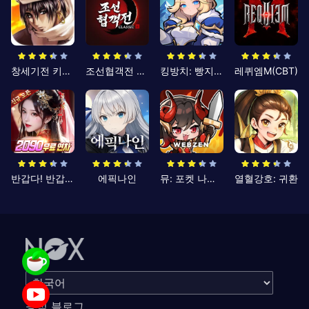
창세기전 키우기
조선협객전 클래식
킹방치: 빵지의 제왕
레퀴엠M(CBT)
반갑다! 반갑삼국지
에픽나인
뮤: 포켓 나이츠
열혈강호: 귀환
공식 블로그