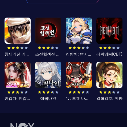
창세기전 키우기
조선협객전 클래식
킹방치: 빵지의 제왕
레퀴엠M(CBT)
반갑다! 반갑삼국지
에픽나인
뮤: 포켓 나이츠
열혈강호: 귀환