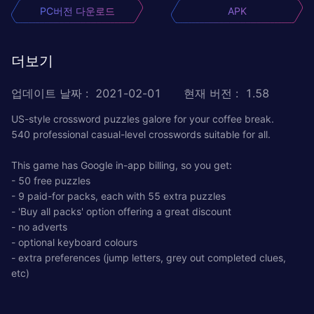
PC버전 다운로드
APK
더보기
업데이트 날짜
:
2021-02-01
현재 버전
:
1.58
US-style crossword puzzles galore for your coffee break.
540 professional casual-level crosswords suitable for all.
This game has Google in-app billing, so you get:
- 50 free puzzles
- 9 paid-for packs, each with 55 extra puzzles
- 'Buy all packs' option offering a great discount
- no adverts
- optional keyboard colours
- extra preferences (jump letters, grey out completed clues,
etc)