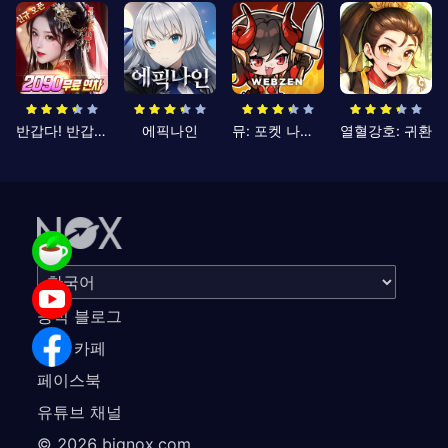
반갑다! 반갑삼국지
에픽나인
뮤: 포켓 나이츠
열혈강호: 귀환
공식 블로그
공식 카페
페이스북
유튜브 채널
©
2026
bignox.com