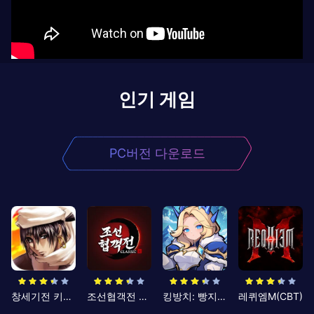
인기 게임
PC버전 다운로드
창세기전 키우기
조선협객전 클래식
킹방치: 빵지의 제왕
레퀴엠M(CBT)