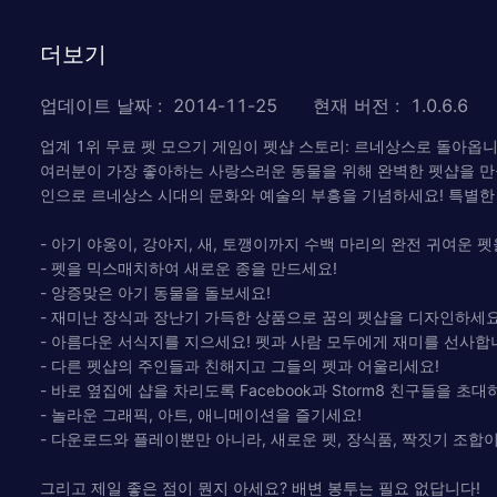
더보기
업데이트 날짜
:
2014-11-25
현재 버전
:
1.0.6.6
업계 1위 무료 펫 모으기 게임이 펫샵 스토리: 르네상스로 돌아옵니
여러분이 가장 좋아하는 사랑스러운 동물을 위해 완벽한 펫샵을 만
인으로 르네상스 시대의 문화와 예술의 부흥을 기념하세요! 특별한 
- 아기 야옹이, 강아지, 새, 토깽이까지 수백 마리의 완전 귀여운 
- 펫을 믹스매치하여 새로운 종을 만드세요!
- 앙증맞은 아기 동물을 돌보세요!
- 재미난 장식과 장난기 가득한 상품으로 꿈의 펫샵을 디자인하세요
- 아름다운 서식지를 지으세요! 펫과 사람 모두에게 재미를 선사합
- 다른 펫샵의 주인들과 친해지고 그들의 펫과 어울리세요!
- 바로 옆집에 샵을 차리도록 Facebook과 Storm8 친구들을 초대
- 놀라운 그래픽, 아트, 애니메이션을 즐기세요!
- 다운로드와 플레이뿐만 아니라, 새로운 펫, 장식품, 짝짓기 조합
그리고 제일 좋은 점이 뭔지 아세요? 배변 봉투는 필요 없답니다!