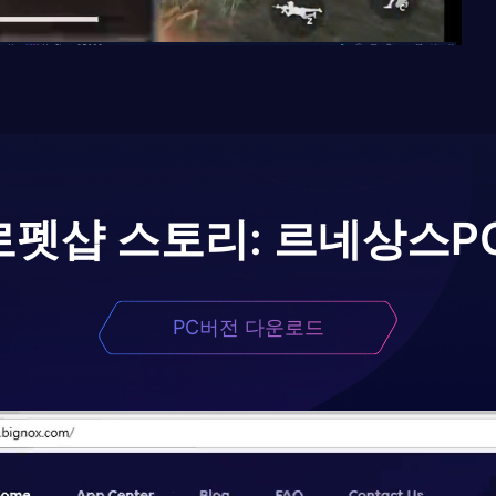
로
펫샵 스토리: 르네상스
P
PC버전 다운로드