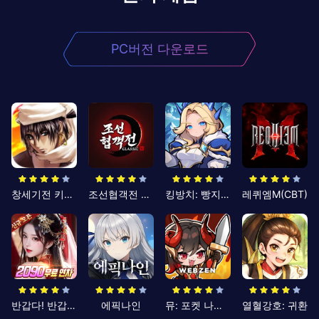
PC버전 다운로드
창세기전 키우기
조선협객전 클래식
킹방치: 빵지의 제왕
레퀴엠M(CBT)
반갑다! 반갑삼국지
에픽나인
뮤: 포켓 나이츠
열혈강호: 귀환