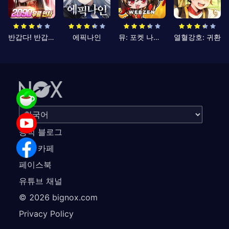
반갑다! 반갑삼국지
에픽나인
뮤: 포켓 나이츠
열혈강호: 귀환
공식 블로그
공식 카페
페이스북
유튜브 채널
©
2026
bignox.com
Privacy Policy