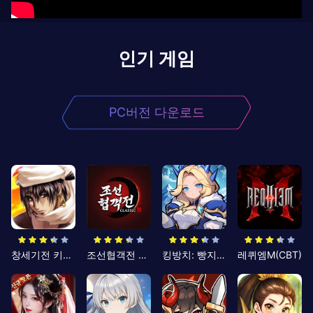
인기 게임
PC버전 다운로드
창세기전 키우기
조선협객전 클래식
킹방치: 빵지의 제왕
레퀴엠M(CBT)