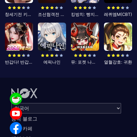
창세기전 키우기
조선협객전 클래식
킹방치: 빵지의 제왕
레퀴엠M(CBT)
반갑다! 반갑삼국지
에픽나인
뮤: 포켓 나이츠
열혈강호: 귀환
공식 블로그
공식 카페