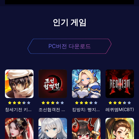
인기 게임
PC버전 다운로드
창세기전 키우기
조선협객전 클래식
킹방치: 빵지의 제왕
레퀴엠M(CBT)