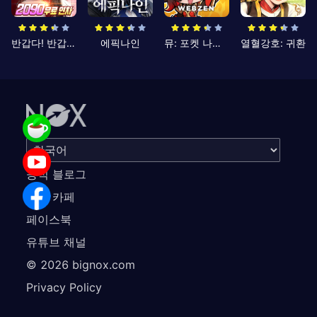
반갑다! 반갑삼국지
에픽나인
뮤: 포켓 나이츠
열혈강호: 귀환
공식 블로그
공식 카페
페이스북
유튜브 채널
©
2026
bignox.com
Privacy Policy