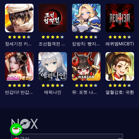
창세기전 키우기
조선협객전 클래식
킹방치: 빵지의 제왕
레퀴엠M(CBT)
반갑다! 반갑삼국지
에픽나인
뮤: 포켓 나이츠
열혈강호: 귀환