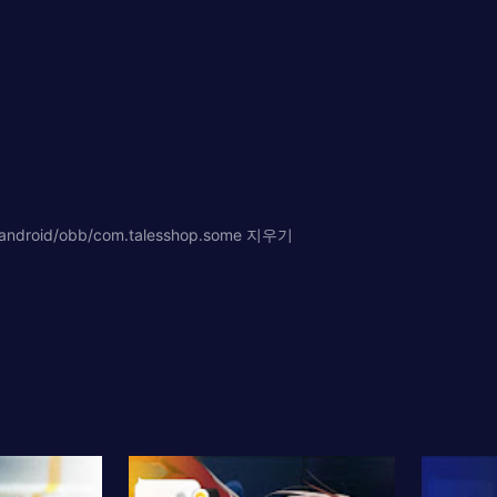
d/obb/com.talesshop.some 지우기