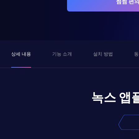
썸썸 편의
상세 내용
기능 소개
설치 방법
동
녹스 앱