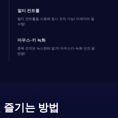
멀티 컨트롤
멀티 컨트롤을 사용해 동시 조작 가능! 리세마라 필
수템!
마우스-키 녹화
중복 조작은 녹스한테 맡겨! 마우스키-녹화 던전 끝
판왕!
 즐기는 방법