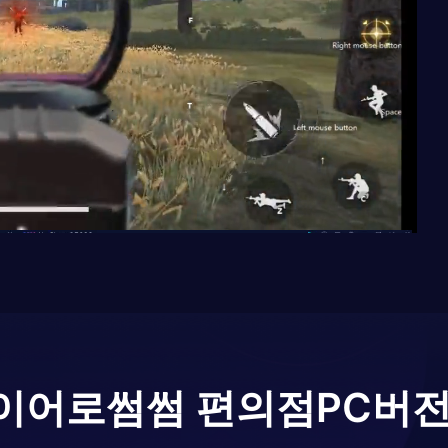
이어로
썸썸 편의점
PC버전