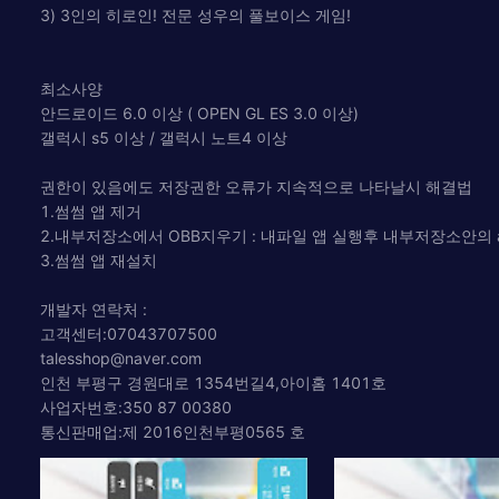
3) 3인의 히로인! 전문 성우의 풀보이스 게임!
최소사양
안드로이드 6.0 이상 ( OPEN GL ES 3.0 이상)
갤럭시 s5 이상 / 갤럭시 노트4 이상
권한이 있음에도 저장권한 오류가 지속적으로 나타날시 해결법
1.썸썸 앱 제거
2.내부저장소에서 OBB지우기 : 내파일 앱 실행후 내부저장소안의 androi
3.썸썸 앱 재설치
개발자 연락처 :
고객센터:07043707500
talesshop@naver.com
인천 부평구 경원대로 1354번길4,아이홈 1401호
사업자번호:350 87 00380
통신판매업:제 2016인천부평0565 호