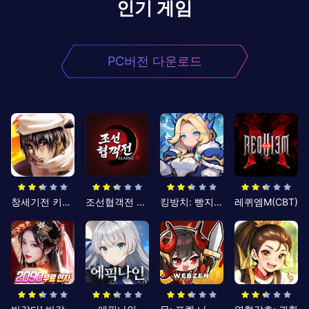
인기 게임
PC버전 다운로드
창세기전 키우기
조선협객전 클래식
킹방치: 빵지의 제왕
레퀴엠M(CBT)