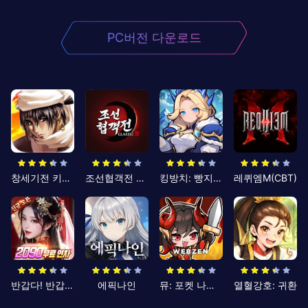
PC버전 다운로드
창세기전 키우기
조선협객전 클래식
킹방치: 빵지의 제왕
레퀴엠M(CBT)
반갑다! 반갑삼국지
에픽나인
뮤: 포켓 나이츠
열혈강호: 귀환