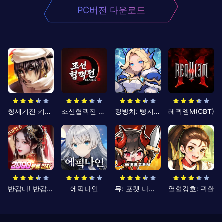
PC버전 다운로드
창세기전 키우기
조선협객전 클래식
킹방치: 빵지의 제왕
레퀴엠M(CBT)
반갑다! 반갑삼국지
에픽나인
뮤: 포켓 나이츠
열혈강호: 귀환