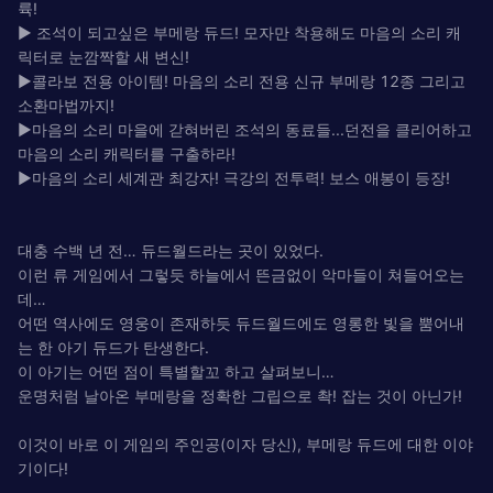
륙!
▶ 조석이 되고싶은 부메랑 듀드! 모자만 착용해도 마음의 소리 캐
릭터로 눈깜짝할 새 변신!
▶콜라보 전용 아이템! 마음의 소리 전용 신규 부메랑 12종 그리고
소환마법까지!
▶마음의 소리 마을에 갇혀버린 조석의 동료들...던전을 클리어하고
마음의 소리 캐릭터를 구출하라!
▶마음의 소리 세계관 최강자! 극강의 전투력! 보스 애봉이 등장!
대충 수백 년 전… 듀드월드라는 곳이 있었다.
이런 류 게임에서 그렇듯 하늘에서 뜬금없이 악마들이 쳐들어오는
데…
어떤 역사에도 영웅이 존재하듯 듀드월드에도 영롱한 빛을 뿜어내
는 한 아기 듀드가 탄생한다.
이 아기는 어떤 점이 특별할꼬 하고 살펴보니…
운명처럼 날아온 부메랑을 정확한 그립으로 촥! 잡는 것이 아닌가!
이것이 바로 이 게임의 주인공(이자 당신), 부메랑 듀드에 대한 이야
기이다!