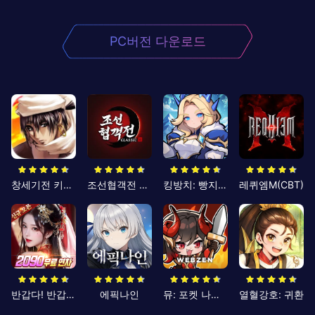
PC버전 다운로드
창세기전 키우기
조선협객전 클래식
킹방치: 빵지의 제왕
레퀴엠M(CBT)
반갑다! 반갑삼국지
에픽나인
뮤: 포켓 나이츠
열혈강호: 귀환