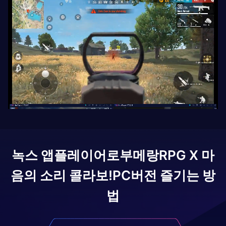
녹스 앱플레이어로
부메랑RPG X 마
음의 소리 콜라보!
PC버전 즐기는 방
법