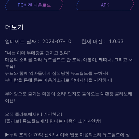
PC버전 다운로드
APK
더보기
업데이트 날짜
:
2024-07-10
현재 버전
:
1.0.63
"너는 이미 부메랑을 던지고 있다"
마음의 소리를 따라 듀드월드로 간 조석, 애봉이, 째따녀, 그리고 서
부욱!
듀드와 함께 악마들에게 잠식당한 듀드월드를 구하자!
부메랑을 통해 듣는 마음의소리로 악마사냥을 시작하자!
부메랑으로 즐기는 마음의 소리! 던져도 돌아오는 대환장 콜라보레
이션!
오직 콜라보에서만! 기간한정!
[콜라보] 듀드월드에서 만나는 마음의 소리 4인방!
▶누적 조회수 70억 신화! 네이버 웹툰 마음의소리 듀드월드에 상