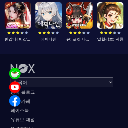
반갑다! 반갑삼국지
에픽나인
뮤: 포켓 나이츠
열혈강호: 귀환
공식 블로그
공식 카페
페이스북
유튜브 채널