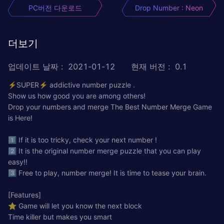
PC버전 다운로드
Drop Number : Neon
더보기
업데이트 날짜
:
2021-01-12
현재 버전
:
0.1
⚡SUPER⚡ addictive number puzzle .
Show us how good you are among others!
Drop your numbers and merge The Best Number Merge Game
is Here!
1⃣ If it is too tricky, check your next number !
2⃣ It is the original number merge puzzle that you can play
easy!!
3⃣ Free to play, number merge! It is time to tease your brain.
[Features]
⭐ Game will let you know the next block
Time killer but makes you smart