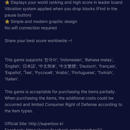
⭐ Displays your world ranking and high score in leader board
Vibration system applied when you drop blocks (Find in the
pause button)
⭐ Simple and modern graphic design
No wifi connection required
Share your best score worldwide ~!
This game supports '한국어', 'Indonesian', 'Bahasa malay',
'English', '日本語', '中文简体', '中文繁體', 'Deutsch', 'français',
'Español', 'ไทย', 'Русский', 'Arabic', 'Portuguese', 'Turkish',
'Italian'.
This game is acceptable for purchasing the items partially.
When purchasing the items, the additional costs could be
occurred and limited Consumer Right of Defense according to
the item types.
Official Site: http://superbox.kr
Facebook: https://www.facebook.com/superbox01