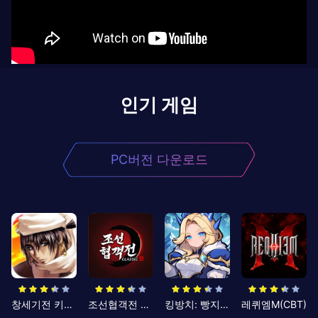
인기 게임
PC버전 다운로드
창세기전 키우기
조선협객전 클래식
킹방치: 빵지의 제왕
레퀴엠M(CBT)