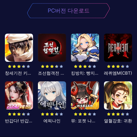
PC버전 다운로드
창세기전 키우기
조선협객전 클래식
킹방치: 빵지의 제왕
레퀴엠M(CBT)
반갑다! 반갑삼국지
에픽나인
뮤: 포켓 나이츠
열혈강호: 귀환