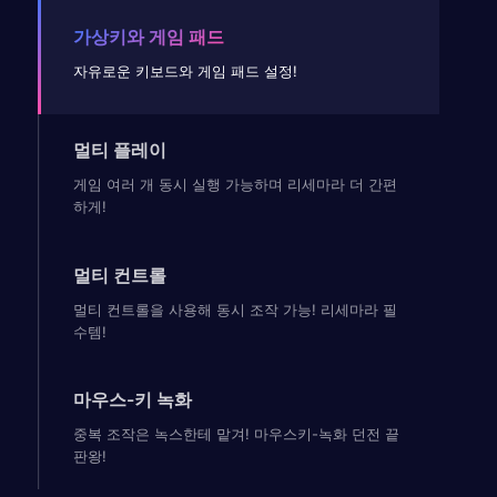
가상키와 게임 패드
자유로운 키보드와 게임 패드 설정!
멀티 플레이
게임 여러 개 동시 실행 가능하며 리세마라 더 간편
하게!
멀티 컨트롤
멀티 컨트롤을 사용해 동시 조작 가능! 리세마라 필
수템!
마우스-키 녹화
중복 조작은 녹스한테 맡겨! 마우스키-녹화 던전 끝
판왕!