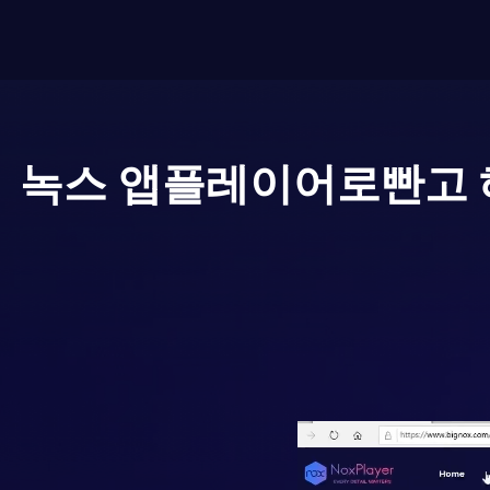
녹스 앱플레이어로
빤고 