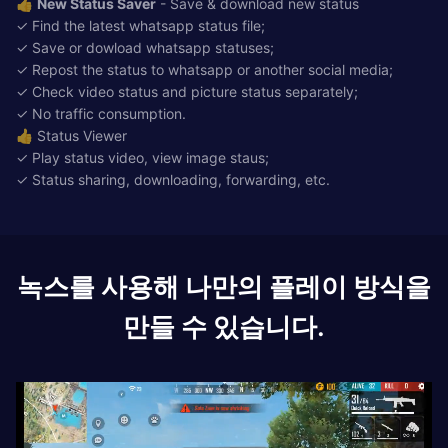
👍
New Status Saver
- Save & download new status
✓ Find the latest whatsapp status file;
✓ Save or dowload whatsapp statuses;
✓ Repost the status to whatsapp or another social media;
✓ Check video status and picture status separately;
✓ No traffic consumption.
👍 Status Viewer
✓ Play status video, view image staus;
✓ Status sharing, downloading, forwarding, etc.
녹스를 사용해 나만의 플레이 방식을
만들 수 있습니다.