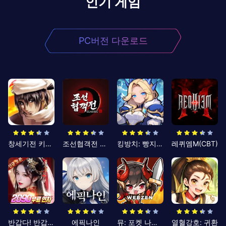
인기 게임
PC버전 다운로드
창세기전 키우기
조선협객전 클래식
킹방치: 빵지의 제왕
레퀴엠M(CBT)
반갑다! 반갑삼국지
에픽나인
뮤: 포켓 나이츠
열혈강호: 귀환