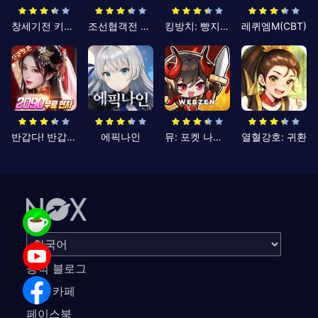
창세기전 키우기
조선협객전 클래식
킹방치: 빵지의 제왕
레퀴엠M(CBT)
반갑다! 반갑삼국지
에픽나인
뮤: 포켓 나이츠
열혈강호: 귀환
공식 블로그
공식 카페
페이스북