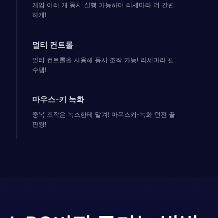
게임 여러 개 동시 실행 가능하며 리세마라 더 간편
하게!
멀티 컨트롤
멀티 컨트롤을 사용해 동시 조작 가능! 리세마라 필
수템!
마우스-키 녹화
중복 조작은 녹스한테 맡겨! 마우스키-녹화 던전 끝
판왕!