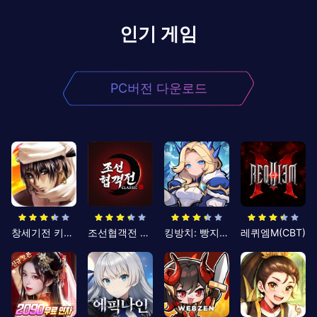
인기 게임
PC버전 다운로드
창세기전 키우기
조선협객전 클래식
킹방치: 빵지의 제왕
레퀴엠M(CBT)