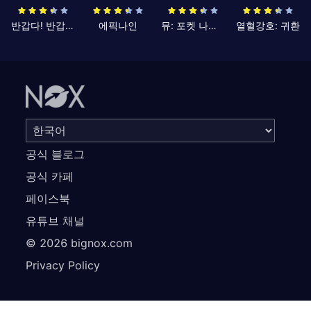
반갑다! 반갑삼국지
에픽나인
뮤: 포켓 나이츠
열혈강호: 귀환
공식 블로그
공식 카페
페이스북
유튜브 채널
©
2026
bignox.com
Privacy Policy