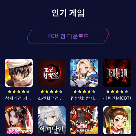
인기 게임
PC버전 다운로드
창세기전 키우기
조선협객전 클래식
킹방치: 빵지의 제왕
레퀴엠M(CBT)