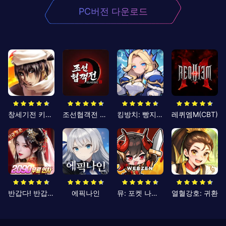
PC버전 다운로드
창세기전 키우기
조선협객전 클래식
킹방치: 빵지의 제왕
레퀴엠M(CBT)
반갑다! 반갑삼국지
에픽나인
뮤: 포켓 나이츠
열혈강호: 귀환