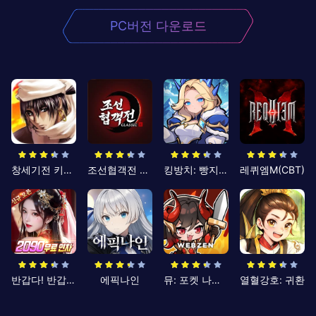
PC버전 다운로드
창세기전 키우기
조선협객전 클래식
킹방치: 빵지의 제왕
레퀴엠M(CBT)
반갑다! 반갑삼국지
에픽나인
뮤: 포켓 나이츠
열혈강호: 귀환