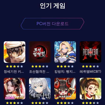
인기 게임
PC버전 다운로드
창세기전 키우기
조선협객전 클래식
킹방치: 빵지의 제왕
레퀴엠M(CBT)