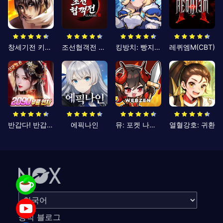
창세기전 키우기
조선협객전 클래식
킹방치: 빵지의 제왕
레퀴엠M(CBT)
반갑다! 반갑삼국지
에픽나인
뮤: 포켓 나이츠
열혈강호: 귀환
공식 블로그