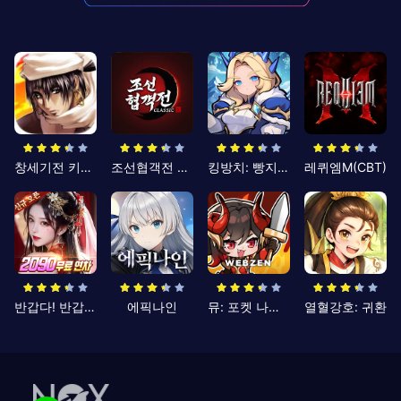
창세기전 키우기
조선협객전 클래식
킹방치: 빵지의 제왕
레퀴엠M(CBT)
반갑다! 반갑삼국지
에픽나인
뮤: 포켓 나이츠
열혈강호: 귀환