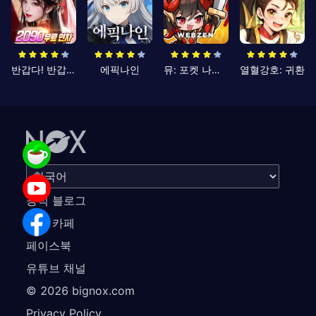
반갑다! 반갑삼국지
에픽나인
뮤: 포켓 나이츠
열혈강호: 귀환
공식 블로그
공식 카페
페이스북
유튜브 채널
©
2026
bignox.com
Privacy Policy