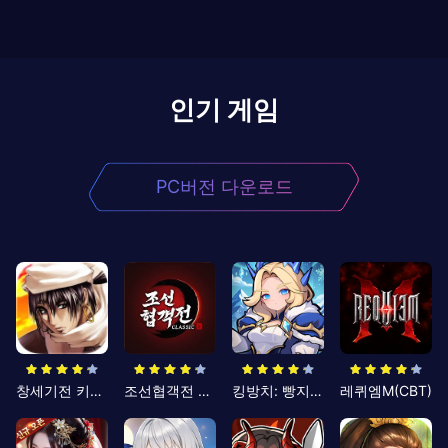
인기 게임
PC버전 다운로드
창세기전 키우기
조선협객전 클래식
킹방치: 빵지의 제왕
레퀴엠M(CBT)