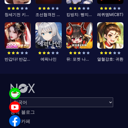
창세기전 키우기
조선협객전 클래식
킹방치: 빵지의 제왕
레퀴엠M(CBT)
반갑다! 반갑삼국지
에픽나인
뮤: 포켓 나이츠
열혈강호: 귀환
공식 블로그
공식 카페