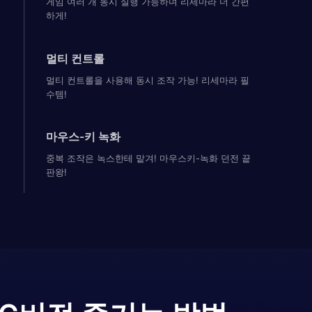
게임 여러 개 동시 실행 가능하며 리세마라 더 간편
하게!
멀티 컨트롤
멀티 컨트롤을 사용해 동시 조작 가능! 리세마라 필
수템!
마우스-키 녹화
중복 조작은 녹스한테 맡겨! 마우스키-녹화 던전 끝
판왕!