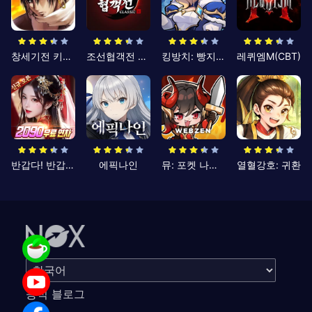
창세기전 키우기
조선협객전 클래식
킹방치: 빵지의 제왕
레퀴엠M(CBT)
반갑다! 반갑삼국지
에픽나인
뮤: 포켓 나이츠
열혈강호: 귀환
공식 블로그