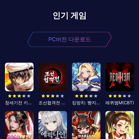
인기 게임
PC버전 다운로드
창세기전 키우기
조선협객전 클래식
킹방치: 빵지의 제왕
레퀴엠M(CBT)