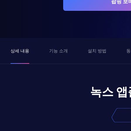
팝핑 보
상세 내용
기능 소개
설치 방법
동
녹스 