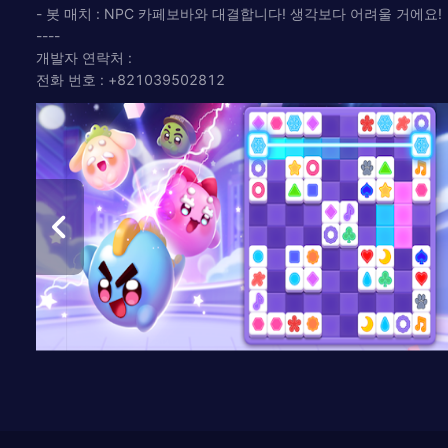
- 봇 매치 : NPC 카페보바와 대결합니다! 생각보다 어려울 거에요!
----
개발자 연락처 :
전화 번호 : +821039502812