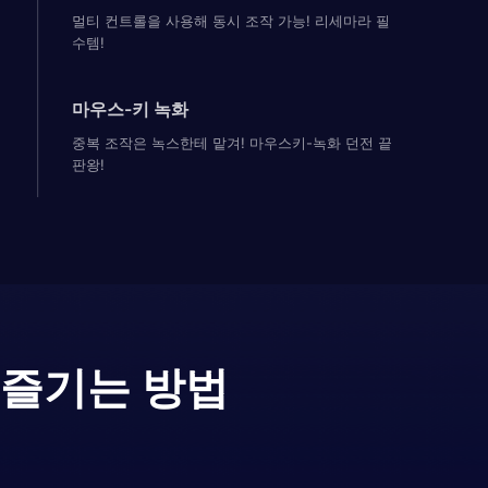
멀티 컨트롤을 사용해 동시 조작 가능! 리세마라 필
수템!
마우스-키 녹화
중복 조작은 녹스한테 맡겨! 마우스키-녹화 던전 끝
판왕!
 즐기는 방법