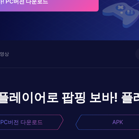
바! PC버전 다운로드
영상
앱플레이어로
팝핑 보바!
플
PC버전 다운로드
APK