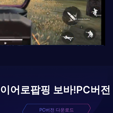
레이어로
팝핑 보바!
PC버전
PC버전 다운로드