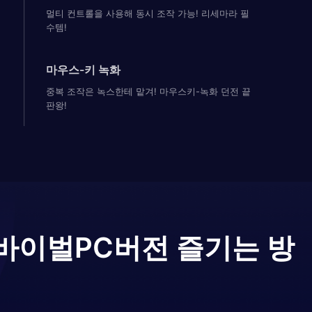
멀티 컨트롤을 사용해 동시 조작 가능! 리세마라 필
수템!
마우스-키 녹화
중복 조작은 녹스한테 맡겨! 마우스키-녹화 던전 끝
판왕!
서바이벌
PC버전 즐기는 방