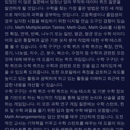
있었던 이 많은 질문에서 엄청난 양의 무작위 데이터 퀴즈 질문을
발견하게 될 것입니다. 수학을 찾는 가장 좋은 방법은 멋진 새 게임
으로 재미있게 과학을 공부하는 것입니다. 고등학생이나 졸업생의
경우 심각한 시험을 해킹하기 위한 디지털 연습 도구인 경향이 있습
니다. Math Multiplication Tables: Math Quiz, Math Quiz를 사용하
면 확장, 연역, 반복, 나누기 또는 일반, 평균, 평균 또는 수학 아이디
어와 같은 통찰력과 같은 기본 숫자 분석 작업에 대한 수학 테스트
를 볼 수 있습니다. 수학 구구단: 수학 퀴즈 수학 퀴즈는 확장, 연역,
증가, 나눗셈, 지수, 근, 분수, 복소수, 수정자 등 수학과 관련된 모든
것에 대해 배우는 데 도움이 되는 퀴즈 게임입니다. 수학 구구단: 수
학 퀴즈와 수학 ​​퀴즈는 수학과 관련된 모든 것을 쉽고 재미있게 배
울 수 있도록 도와줍니다. 또한 프로필에서 측정을 검토하고 속도를
높이고 있는 활동과 끔찍하게 하고 있는 활동을 이해하고 최근에 언
급한 내용을 개선할 수 있습니다.
수학 구구단: 수학 퀴즈 수학 퀴즈는 지능 테스트 및 기본 수학 정보
를 기반으로 하는 혁신적인 작업을 통해 일관된 논리와 산술을 결합
하는 게임입니다. 이 모든 과학 연구 게임 질문에는 수학 스턴트, 힌
트 및 수학 퍼즐을 풀기 위한 답과 함께 수학 배열이 포함됩니다.
Math Arrangements는 암산 문제를 매우 간단하게 만듭니다. 도전
적인 교사는 기억력을 키우고 수학 스턴트를 배우는 데 도움이 되는
IQ 테스트를 할 것입니다. 모든 레벨을 위한 수학 퀴즈 게임은 기억