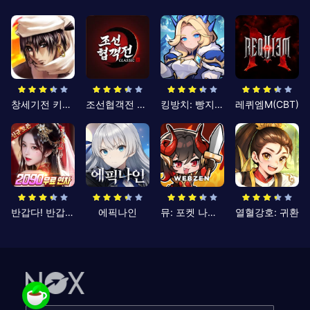
창세기전 키우기
조선협객전 클래식
킹방치: 빵지의 제왕
레퀴엠M(CBT)
반갑다! 반갑삼국지
에픽나인
뮤: 포켓 나이츠
열혈강호: 귀환