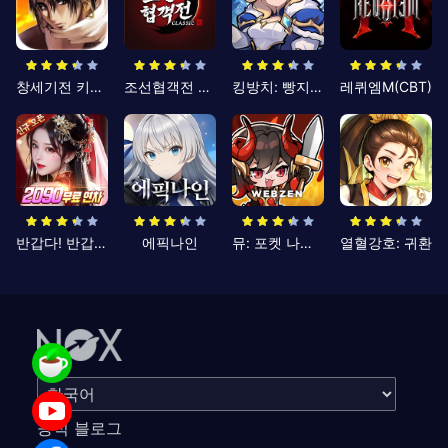
창세기전 키우기
조선협객전 클래식
킹방치: 빵지의 제왕
레퀴엠M(CBT)
반갑다! 반갑삼국지
에픽나인
뮤: 포켓 나이츠
열혈강호: 귀환
공식 블로그