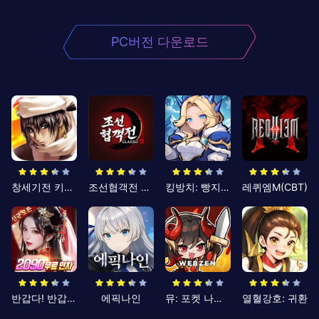
PC버전 다운로드
창세기전 키우기
조선협객전 클래식
킹방치: 빵지의 제왕
레퀴엠M(CBT)
반갑다! 반갑삼국지
에픽나인
뮤: 포켓 나이츠
열혈강호: 귀환