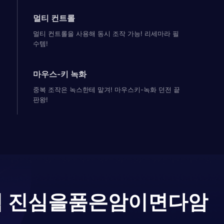
멀티 컨트롤
멀티 컨트롤을 사용해 동시 조작 가능! 리세마라 필
수템!
마우스-키 녹화
중복 조작은 녹스한테 맡겨! 마우스키-녹화 던전 끝
판왕!
험 진심을품은암이면다암