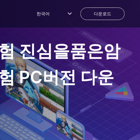
한국어
다운로드
험 진심을품은암
험
PC버전 다운