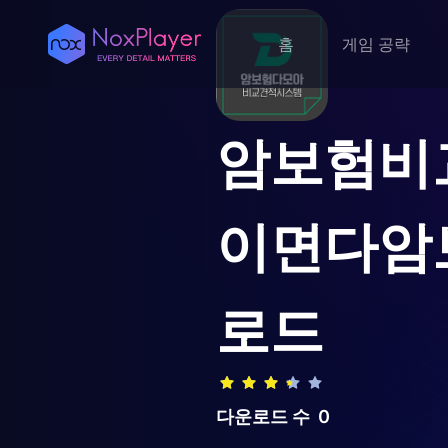
홈
게임 공략
암보험비
이면다암
로드
다운로드 수
0