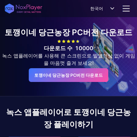
한국어
토깽이네 당근농장
PC버전 다운로드
다운로드 수
10000
녹스 앱플레이어를 사용해 큰 스크린으로 발열현상 없이 게임
을 마음껏 즐겨 보세요!
토깽이네 당근농장 PC버전 다운로드
녹스 앱플레이어로
토깽이네 당근농
장
플레이하기