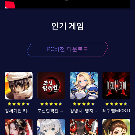
인기 게임
PC버전 다운로드
창세기전 키우기
조선협객전 클래식
킹방치: 빵지의 제왕
레퀴엠M(CBT)