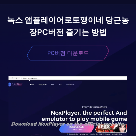
녹스 앱플레이어로
토깽이네 당근농
장
PC버전 즐기는 방법
PC버전 다운로드