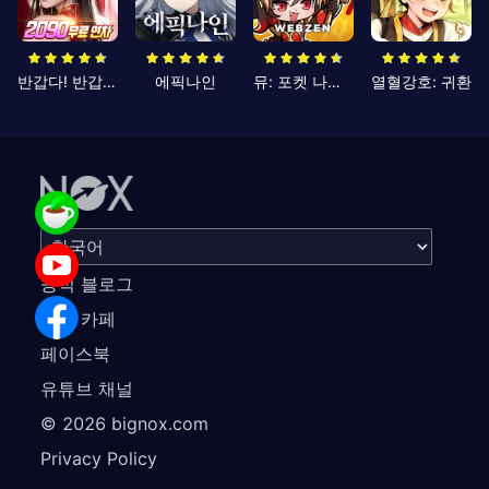
반갑다! 반갑삼국지
에픽나인
뮤: 포켓 나이츠
열혈강호: 귀환
공식 블로그
공식 카페
페이스북
유튜브 채널
©
2026
bignox.com
Privacy Policy