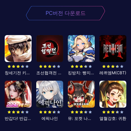
PC버전 다운로드
창세기전 키우기
조선협객전 클래식
킹방치: 빵지의 제왕
레퀴엠M(CBT)
반갑다! 반갑삼국지
에픽나인
뮤: 포켓 나이츠
열혈강호: 귀환