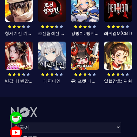
창세기전 키우기
조선협객전 클래식
킹방치: 빵지의 제왕
레퀴엠M(CBT)
반갑다! 반갑삼국지
에픽나인
뮤: 포켓 나이츠
열혈강호: 귀환