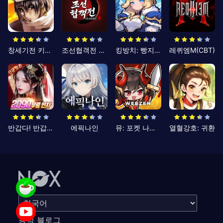
창세기전 키우기
조선협객전 클래식
킹방치: 빵지의 제왕
레퀴엠M(CBT)
반갑다! 반갑삼국지
에픽나인
뮤: 포켓 나이츠
열혈강호: 귀환
공식 블로그