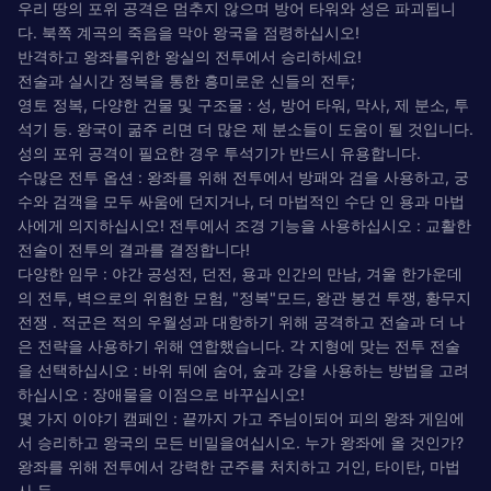
우리 땅의 포위 공격은 멈추지 않으며 방어 타워와 성은 파괴됩니
다. 북쪽 계곡의 죽음을 막아 왕국을 점령하십시오!
반격하고 왕좌를위한 왕실의 전투에서 승리하세요!
전술과 실시간 정복을 통한 흥미로운 신들의 전투;
영토 정복, 다양한 건물 및 구조물 : 성, 방어 타워, 막사, 제 분소, 투
석기 등. 왕국이 굶주 리면 더 많은 제 분소들이 도움이 될 것입니다.
성의 포위 공격이 필요한 경우 투석기가 반드시 유용합니다.
수많은 전투 옵션 : 왕좌를 위해 전투에서 방패와 검을 사용하고, 궁
수와 검객을 모두 싸움에 던지거나, 더 마법적인 수단 인 용과 마법
사에게 의지하십시오! 전투에서 조경 기능을 사용하십시오 : 교활한
전술이 전투의 결과를 결정합니다!
다양한 임무 : 야간 공성전, 던전, 용과 인간의 만남, 겨울 한가운데
의 전투, 벽으로의 위험한 모험, "정복"모드, 왕관 봉건 투쟁, 황무지
전쟁 . 적군은 적의 우월성과 대항하기 위해 공격하고 전술과 더 나
은 전략을 사용하기 위해 연합했습니다. 각 지형에 맞는 전투 전술
을 선택하십시오 : 바위 뒤에 숨어, 숲과 강을 사용하는 방법을 고려
하십시오 : 장애물을 이점으로 바꾸십시오!
몇 가지 이야기 캠페인 : 끝까지 가고 주님이되어 피의 왕좌 게임에
서 승리하고 왕국의 모든 비밀을여십시오. 누가 왕좌에 올 것인가?
왕좌를 위해 전투에서 강력한 군주를 처치하고 거인, 타이탄, 마법
사 등