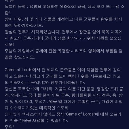
독특한 능력 : 용병을 고용하여 왕좌와의 싸움, 왕실 포격 또는 용 소
환!
방어 타워, 성 및 기타 건물을 개선하고 다른 군주들이 왕위를 차지
하지 못하게하십시오.
왕실의 전투가 시작되었습니다! 전투에서 왕관을 얻어 북쪽 계곡에
서 최고의 군주가되어 군대와 성을 향상시키기위한 자원을 모으십
시오!
주님의 게임에서 중세에 관한 유명한 시리즈와 영화에서 부활절 달
걀을 찾으십시오.
Game of Lords에서 전 세계의 군주들은 이미 치열한 전투에 참여
하고 있습니다! 최고의 군대를 모아 랭킹 1 위를 서두르세요! 최고
의 전략가는 누구입니까? 전투가 나타납니다.
당신은 독특한 수제 그래픽, 겨울과 여름 기간 풍경, 영원한 포위 공
격, 언제라도 공격 할 준비가 된 군주, 왕좌를위한 피의 전투, 용, 방
어 및 방어 타워, 투석기, 영웅 및 타이탄, 교활한 군주, 다양한 비밀
과 수수께끼가있는 매혹적인 스토리.
인터넷에 액세스하지 않아도 중세“Game of Lords”에 대한 오프라
인 전술 전략을 사용할 수 있습니다.
주의!