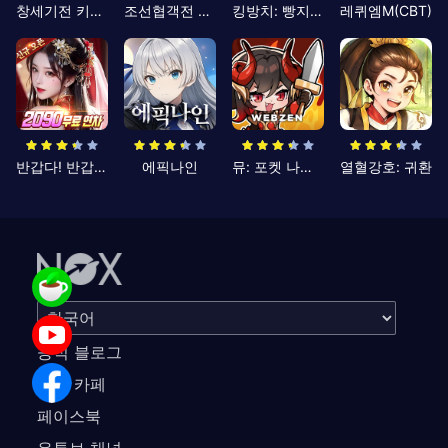
창세기전 키우기
조선협객전 클래식
킹방치: 빵지의 제왕
레퀴엠M(CBT)
반갑다! 반갑삼국지
에픽나인
뮤: 포켓 나이츠
열혈강호: 귀환
공식 블로그
공식 카페
페이스북