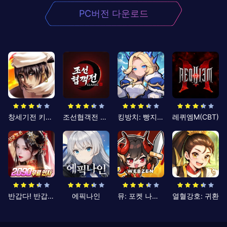
PC버전 다운로드
창세기전 키우기
조선협객전 클래식
킹방치: 빵지의 제왕
레퀴엠M(CBT)
반갑다! 반갑삼국지
에픽나인
뮤: 포켓 나이츠
열혈강호: 귀환