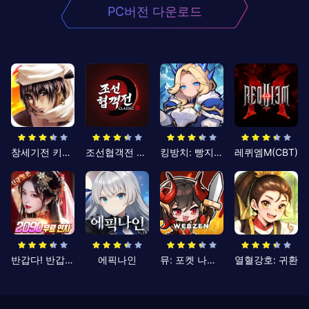
PC버전 다운로드
창세기전 키우기
조선협객전 클래식
킹방치: 빵지의 제왕
레퀴엠M(CBT)
반갑다! 반갑삼국지
에픽나인
뮤: 포켓 나이츠
열혈강호: 귀환