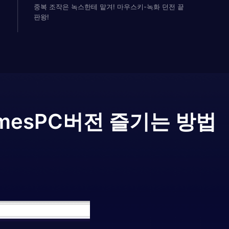
중복 조작은 녹스한테 맡겨! 마우스키-녹화 던전 끝
판왕!
ames
PC버전 즐기는 방법